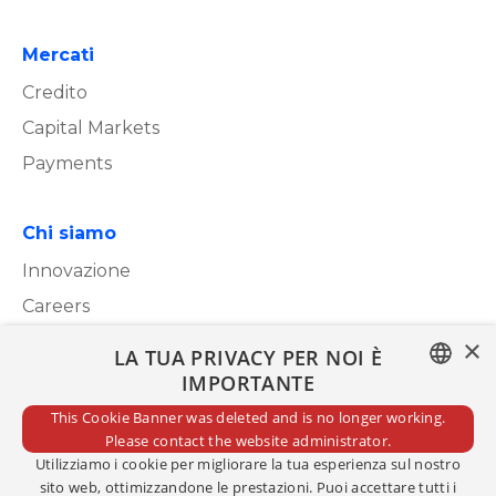
Mercati
Credito
Capital Markets
Payments
Chi siamo
Innovazione
Careers
×
LA TUA PRIVACY PER NOI È
Whistleblowing
IMPORTANTE
ITALIAN
Segnalazioni Whistleblowing
This Cookie Banner was deleted and is no longer working.
Please contact the website administrator.
ENGLISH
Utilizziamo i cookie per migliorare la tua esperienza sul nostro
sito web, ottimizzandone le prestazioni. Puoi accettare tutti i