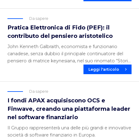
Da sapere
Pratica Elettronica di Fido (PEF): il
contributo del pensiero aristotelico
John Kenneth Galbraith, economista e funzionario
canadese, senza dubbio il principale continuatore del
pensiero di matrice keynesiana, nel suo rinomato “Storia
dell’economia” affermò: “forse a Wall Street
Leggi l'articolo
bisognerebbe leggere ancora Aristotele”.
Da sapere
I fondi APAX acquisiscono OCS e
Finwave, creando una piattaforma leader
nel software finanziario
Il Gruppo rappresenterà una delle più grandi e innovative
società di software finanziario in Europa.