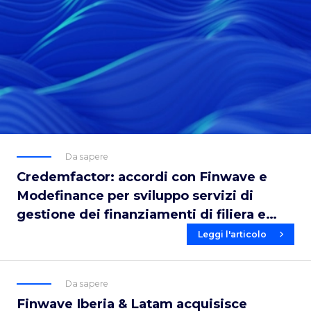
Da sapere
Credemfactor: accordi con Finwave e
Modefinance per sviluppo servizi di
gestione dei finanziamenti di filiera e
delibera delle pratiche di affidamento.
Leggi l'articolo
Da sapere
Finwave Iberia & Latam acquisisce