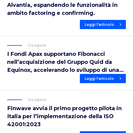
Alvantia, espandendo le funzionalità in
ambito factoring e confirming.
Leggi l'articolo
Da sapere
I Fondi Apax supportano Fibonacci
nell’acquisizione del Gruppo Quid da
Equinox, accelerando lo sviluppo di una
piattaforma leader a livello europeo nel
Leggi l'articolo
software finanziario.
Da sapere
Finwave avvia il primo progetto pilota in
Italia per l’implementazione della ISO
42001:2023